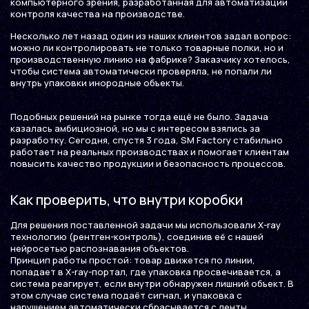
компьютерного зрения, разработанная для автоматизации
контроля качества на производстве.
Несколько лет назад один из наших клиентов задал вопрос:
можно ли контролировать не только товарные полки, но и
производственную линию на фабрике? Заказчику хотелось,
чтобы система автоматически проверяла, не попали ли
внутрь упаковки инородные объекты.
Подобных решений на рынке тогда ещё не было. Задача
казалась амбициозной, но мы с интересом взялись за
разработку. Сегодня, спустя 3 года, SM Factory стабильно
работает на реальных производствах и помогает клиентам
повысить качество продукции и безопасность процессов.
Как проверить, что внутри коробки
Для решения поставленной задачи мы использовали X-ray
технологию (рентген-контроль), соединив её с нашей
нейросетью распознавания объектов.
Принцип работы простой: товар движется по линии,
попадает в X-ray-портал, где упаковка просвечивается, а
система реагирует, если внутри обнаружен лишний объект. В
этом случае система подаёт сигнал, и упаковка с
нарушением автоматически сбрасывается с ленты.